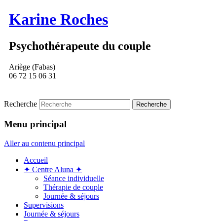
Karine Roches
Psychothérapeute du couple
Ariège (Fabas)
06 72 15 06 31
Recherche
Menu principal
Aller au contenu principal
Accueil
✦ Centre Aluna ✦
Séance individuelle
Thérapie de couple
Journée & séjours
Supervisions
Journée & séjours