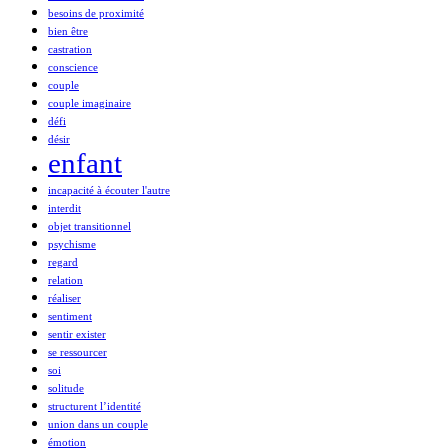
besoins de proximité
bien être
castration
conscience
couple
couple imaginaire
défi
désir
enfant
incapacité à écouter l'autre
interdit
objet transitionnel
psychisme
regard
relation
réaliser
sentiment
sentir exister
se ressourcer
soi
solitude
structurent l’identité
union dans un couple
émotion